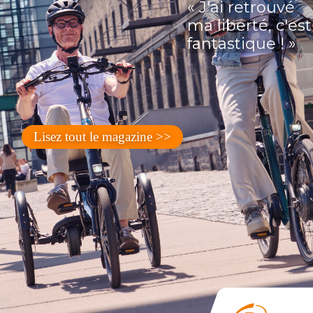
« J'ai retrouvé
ma liberté, c'est
fantastique ! »
Lisez tout le magazine >>