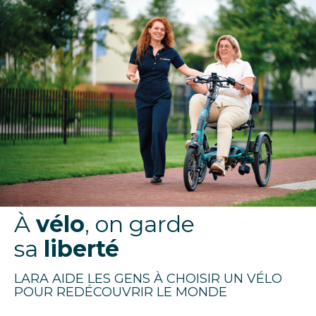
À
vélo
, on garde
sa
liberté
LARA AIDE LES GENS À CHOISIR UN VÉLO
POUR REDÉCOUVRIR LE MONDE