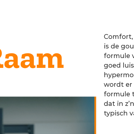
Comfort, stabiliteit en veiligheid – d
m
is de gouden vanRaam Typisch
formule voor élke vanRaam-fiets. Va
goed luisteren naar de klant tot
hypermodern 3D-printen – elke dag
wordt er hard gewerkt om die goud
formule te blijven realiseren. Hoe ga
dat in z’n werk? Wat is nou echt
typisch vanRaam?