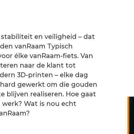
at
n
en
at