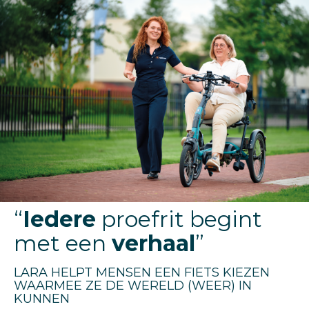
“
Iedere
proefrit begint
met een​​​​​​​
verhaal
”
LARA HELPT MENSEN EEN FIETS KIEZEN
WAARMEE ZE DE WERELD (WEER) IN
KUNNEN