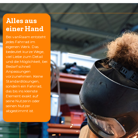
Alles aus
einer Hand
Bei vanRaam entsteht
jedes Fahrrad im
eigenen Werk. Das
bedeutet kurze Wege,
viel Liebe zum Detail
und die Möglichkeit, bei
Bedarf schnell
Anpassungen
vorzunehmen. Keine
Standardlösungen,
sondern ein Fahrrad,
das bis ins kleinste
Element exakt auf
seine Nutzerin oder
seinen Nutzer
abgestimmt ist.